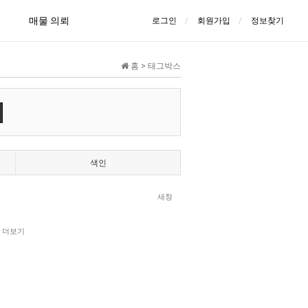
매물 의뢰
로그인
회원가입
정보찾기
홈 > 태그박스
색인
새창
…
더보기