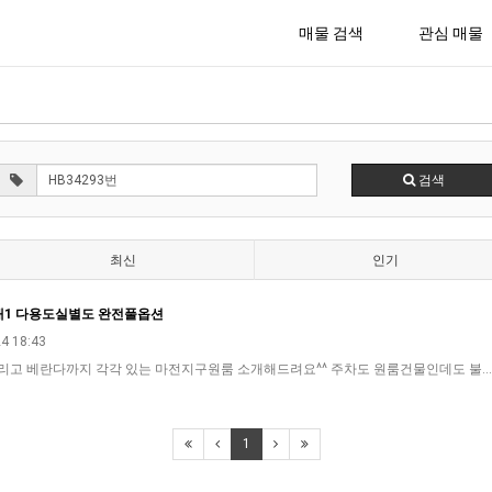
매물 검색
관심 매물
검색
최신
인기
대1 다용도실별도 완전풀옵션
4 18:43
고 베란다까지 각각 있는 마전지구원룸 소개해드려요^^ 주차도 원룸건물인데도 불
1