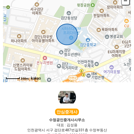
북동
남서
, KnWorks
100m
안심중개사
수정공인중개사사무소
대표 : 김성용
인천광역시 서구 검단로487번길331층 수정부동산