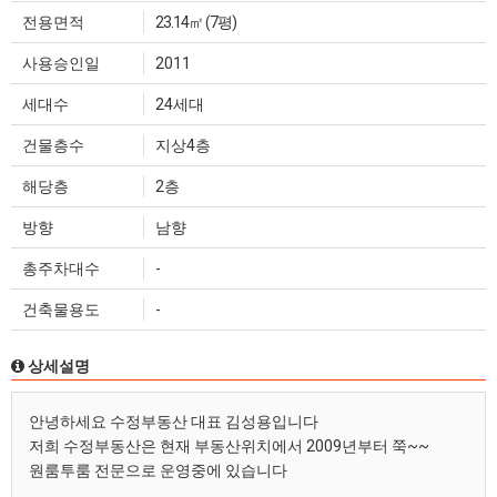
전용면적
23.14㎡ (7평)
사용승인일
2011
세대수
24세대
건물층수
지상4층
해당층
2층
방향
남향
총주차대수
-
건축물용도
-
상세설명
안녕하세요 수정부동산 대표 김성용입니다
저희 수정부동산은 현재 부동산위치에서 2009년부터 쭉~~
원룸투룸 전문으로 운영중에 있습니다