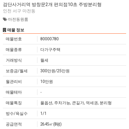
검단사거리역 방창문2개 편의점10초 주방분리형
인천 서구 마전동
마전동원룸
매물 정보
매물번호
80000780
매물종류
다가구주택
거래방식
월세
보증금/월세
300만원/25만원
월관리비
10만원
매물테마
-
매물특징
풀옵션, 주차가능, 큰길가, 역세권, 분리형
방수/욕실수
1/1
공급면적
26.45㎡ (8평)