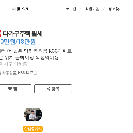
매물 의뢰
로그인
회원가입
정보찾기
다가구주택 월세
천
00만원/18만원
미터 더 넓은 당하동원룸 KCC아파트
문 위치 붙박이장 독정역이용
천 서구 당하동
당하동원룸
,
HB34347번
찜
공유
안심중개사