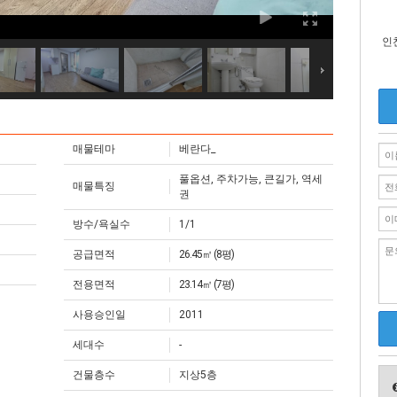
인
매물테마
베란다_
풀옵션, 주차가능, 큰길가, 역세
매물특징
권
방수/욕실수
1/1
공급면적
26.45㎡ (8평)
전용면적
23.14㎡ (7평)
사용승인일
2011
세대수
-
건물층수
지상5층