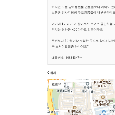
하지만 오늘 당하동원룸 건물을보니 예외도 있
보통은 정사각형의 구조원룸들이 대부분인데
여기에 1미터가 더 길어져서 보너스 공간처럼
위치는 당하동 KCC아파트 인근이구요
주변보다 3만원이상 저렴한 곳으로 찾으신다면
꼭 보셔야할집중 하나에요^^
매물번호 : HB34347번
위치
청마로13