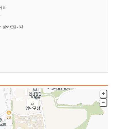
네요
요
 더 넓어졌답니다
4번길