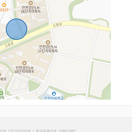
4번길
북
남
 137-16-52024 | 중개등록번호:
3380-3982