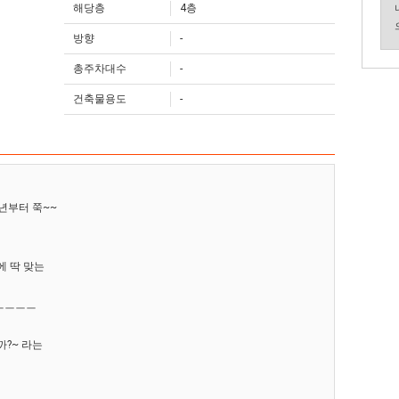
해당층
4층
방향
-
총주차대수
-
건축물용도
-
년부터 쭉~~
에 딱 맞는
ㅡㅡㅡㅡ
?~ 라는