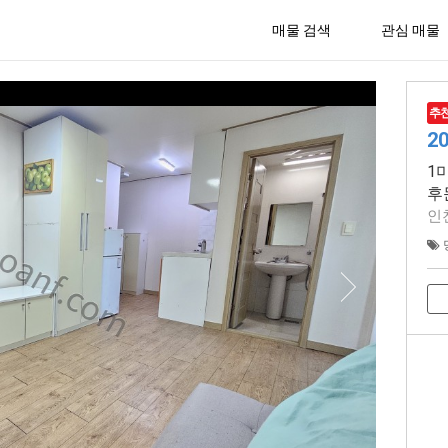
매물 검색
관심 매물
추
2
1
후
인