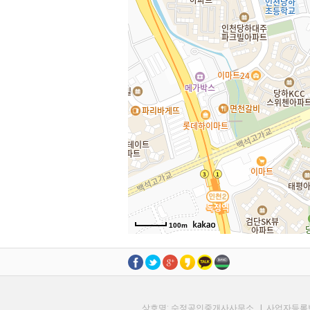
청마로13
, KnWorks
100m
상호명: 수정공인중개사사무소 | 사업자등록번호: