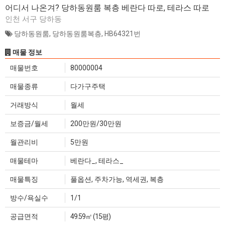
어디서 나온겨? 당하동원룸 복층 베란다 따로, 테라스 따로
인천 서구 당하동
당하동원룸
,
당하동원룸복층
,
HB64321번
매물 정보
매물번호
80000004
매물종류
다가구주택
거래방식
월세
보증금/월세
200만원/30만원
월관리비
5만원
매물테마
베란다_, 테라스_
매물특징
풀옵션, 주차가능, 역세권, 복층
방수/욕실수
1/1
공급면적
49.59㎡ (15평)