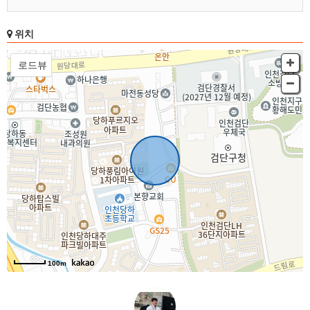
번길
위치
번길
북동
남서
, KnWorks
100m