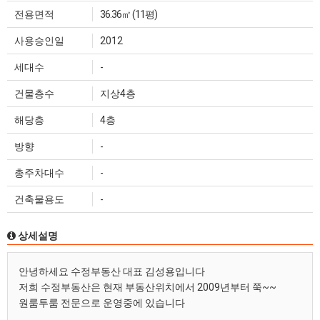
전용면적
36.36㎡ (11평)
사용승인일
2012
세대수
-
건물층수
지상4층
해당층
4층
방향
-
총주차대수
-
건축물용도
-
상세설명
안녕하세요 수정부동산 대표 김성용입니다
저희 수정부동산은 현재 부동산위치에서 2009년부터 쭉~~
원룸투룸 전문으로 운영중에 있습니다